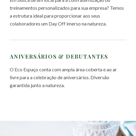
treinamentos personalizados para sua empresa? Temos
a estrutura ideal para proporcionar aos seus
Cookie Consent
colaboradores um Day Off imerso na natureza.
We serve cookies. We use tools, such as cookies, to enable
essential services and functionality on our site and to collect data
on how visitors interact with our site, products and services. By
clicking Accept, you agree to our use of these tools for
advertising, analytics and support.
ANIVERSÁRIOS & DEBUTANTES
Decline
Accept
O Eco Espaço conta com ampla área coberta e ao ar
livre para a celebração de aniversários. Diversão
garantida junto a natureza.